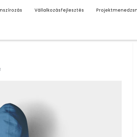
anszírozás
Vállalkozásfejlesztés
Projektmenedzs
M