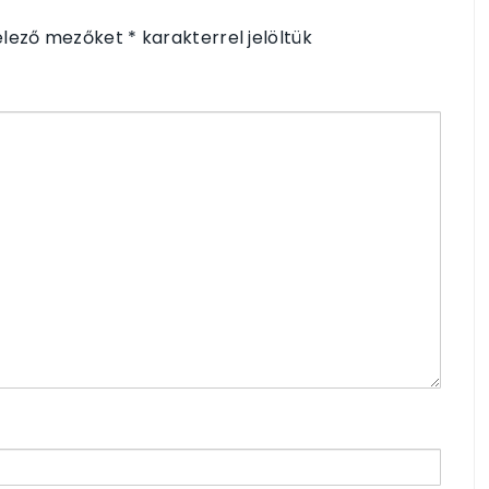
elező mezőket
*
karakterrel jelöltük