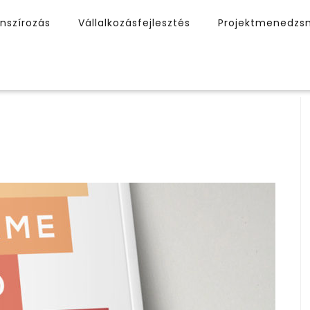
anszírozás
Vállalkozásfejlesztés
Projektmenedzs